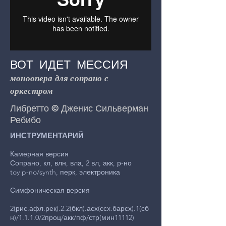
ВОТ ИДЕТ МЕССИЯ
моноопера для сопрано с
оркестром
Либретто © Дженис Сильверман
Ребибо
ИНСТРУМЕНТАРИЙ
Камерная версия
Сопрано, кл, влн, вла, 2 вл, акк, р-но
toy p-no/synth, перк, электроника
Симфоническая версия
2(рис.афл.рек).2.2(бкл).асх(ссх.барсх).1(сб
н)/1.1.1.0/2проц/акк/пф/стр(мин11112)