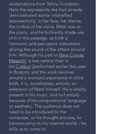
exclamations from Tehila Goldstein.
Here the expressivity she had already
demonstrated earlier intensified
exponentially, in her face, her stance,
the timbre of her voice. Mátti was at
the piano, and he brilliantly made use
of it in this passage, as both a
harmonic and percussive instrument,
driving the sound of the others around
him. Although his part in
Here Comes
Messiah!
is less central than in
his
Cokboy
(performed earlier this year
in Boston), and the work revolves
around a woman’s experience in child
birth, it is, nonetheless, entirely an
extension of Matti himself. He is wholly
present in his music, and not simply
because of his compositional language
or aesthetic. The audience does not
need to be introduced to the
composer, or his thought process, to
become privy to his internal world – he
wills us to come in.