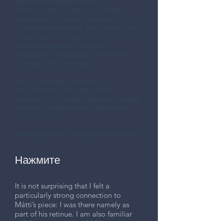
во втором пришествии У. Б.
Йейтса). Переходя, как с точки
зрения работы и исполнения, так и
к заключительному акту пьесы, она
испытывает острую боль от того,
что ее выбрали, и задает
последние вопросы: «Почему я?
Почему мой ребенок?»
Акт 3
проводит ее через
монументальные муки этих,
казалось бы, недостижимых родов,
которые раскрывают чудесные
тайны Пелии.
Автор Дженис Сильверман Ребибо
Нажмите
It is not surprising that I felt a
particularly strong connection to
Mátti’s piece: I was there namely as
part of his retinue. I am also familiar