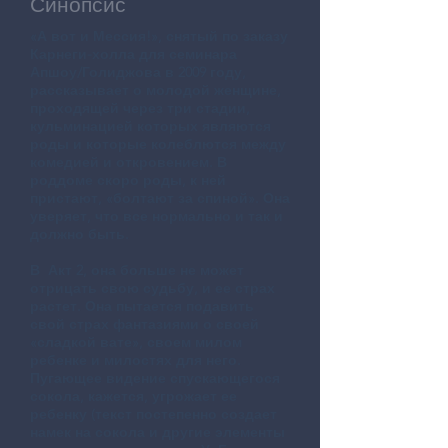
Синопсис
«А вот и Мессия!», снятый по заказу
Карнеги-холла для семинара
Апшоу/Голиджова в 2009 году,
рассказывает о молодой женщине,
проходящей через три стадии,
кульминацией которых являются
роды и которые колеблются между
комедией и откровением. В
роддоме скоро роды, к ней
пристают, «болтают за спиной». Она
уверяет, что все нормально и так и
должно быть.
В
Акт 2, она больше не может
отрицать свою судьбу, и ее страх
растет. Она пытается подавить
свой страх фантазиями о своей
«сладкой вате», своем милом
ребенке и милостях для него.
Пугающее видение спускающегося
сокола, кажется, угрожает ее
ребенку (текст постепенно создает
намек на сокола и другие элементы