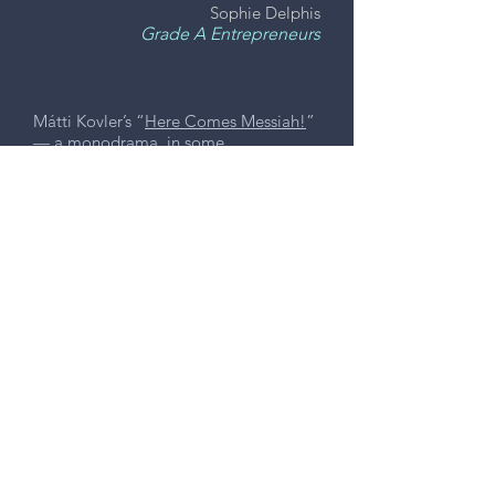
Sophie Delphis
Grade A Entrepreneurs
Mátti Kovler’s “
Here Comes Messiah!
”
— a monodrama, in some
onomatopoetic detail, about giving
birth — was sung, spoken, whispered
and breathed by Tehila Goldstein, an
agile soprano. It, too, had a folk touch:
its ending is a graceful setting of
“Peliah,” a Hasidic song based on a
Psalm text.
Allan Kozinn
New York Times