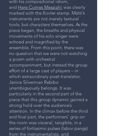
with his compositional idiom,
and
Here Comes Messiah!
was clearly
marked with the Kovler stamp. Mátti’s
instruments are not merely textural
tools, but characters themselves. As the
piece began, the breaths and physical
movements of his solo singer were
echoed and magnified by the
ensemble. From this point, there was
no question that we were not watching
a poem with orchestral
accompaniment, but instead the group
effort of a large cast of players – in
which extraordinary poet-translator,
Janice Silverman Rebibo
unambiguously belongs. It was
particularly in the second part of the
piece that this group dynamic gained a
strong hold over the audience’s
attention. In the climax before the third
and final part, the performers’ grip on
the room was visceral, tangible, in a
series of fortissimo pulses (labor pangs)
from the instrumentalists, and