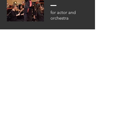
for actor and
orchestra
Shoresh
Nishmat
for clarinet, cello
and piano
Clarinet